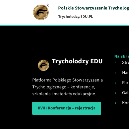
Polskie Stowarzyszenie Trycholog
Trycholodzy.EDU.PL
Na skr
Trycholodzy EDU
Str
Ha
Platforma Polskiego Stowarzyszenia
Par
Trychologicznego – konferencje,
Gal
szkolenia i materiały edukacyjne.
Kon
XVIII Konferencja – rejestracja