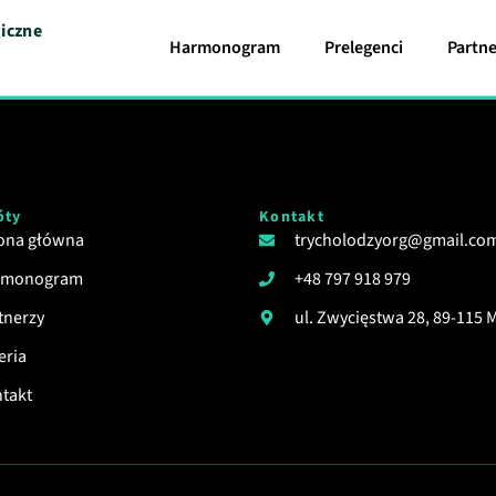
iczne
Harmonogram
Prelegenci
Partne
óty
Kontakt
ona główna
trycholodzyorg@gmail.co
rmonogram
+48 797 918 979
tnerzy
ul. Zwycięstwa 28, 89‑115 
eria
takt