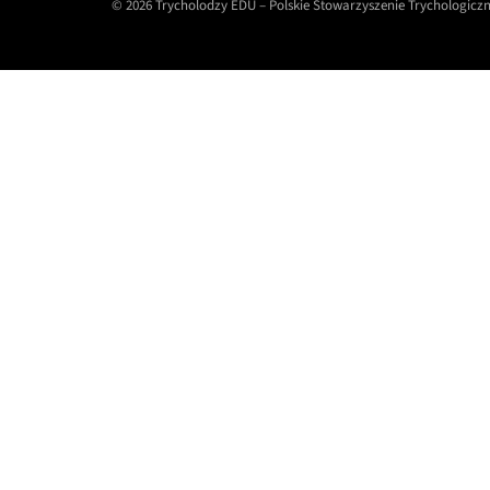
© 2026 Trycholodzy EDU – Polskie Stowarzyszenie Trychologicz