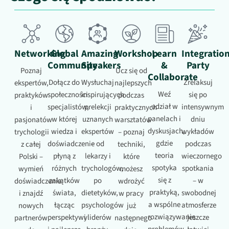
Networking
Global
Amazing
Workshop
Learn
Integratio
Community
Speakers
&
Party
Poznaj
Ucz się od
Collaborate
Dołącz do
Wysłuchaj
Zrelaksuj
ekspertów,
najlepszych
Weź
społeczności
inspirujących
się po
praktyków
podczas
udział w
specjalistów,
prelekcji
intensywnym
i
praktycznych
panelach i
w której
uznanych
dniu
pasjonatów
warsztatów
dyskusjach,
wiedza i
ekspertów
wykładów
trychologii
– poznaj
gdzie
doświadczenie
– od
podczas
z całej
techniki,
teoria
płyną z
lekarzy i
wieczornego
Polski –
które
spotyka
różnych
trychologów,
spotkania
wymień
możesz
się z
zakątków
po
– w
doświadczenia
wdrożyć
praktyką,
świata,
dietetyków,
swobodnej
i znajdź
w pracy
a wspólne
łącząc
psychologów
atmosferze
nowych
już
rozwiązywanie
perspektywy
i liderów
jeszcze
partnerów
następnego