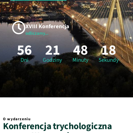
XVIII Konferencja
odliczamy...
56
21
48
17
Dni
Godziny
Minuty
Sekundy
O wydarzeniu
Konferencja trychologiczna