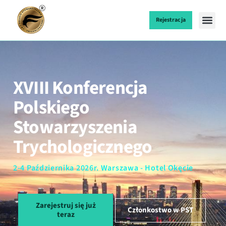
Rejestracja
XVIII Konferencja
Polskiego
Stowarzyszenia
Trychologicznego
2-4 Października 2026r. Warszawa - Hotel Okęcie
Zarejestruj się już
Członkostwo w PST
teraz