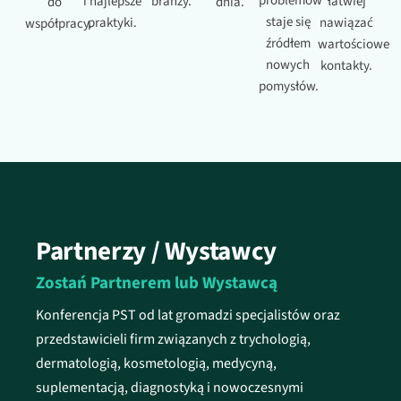
problemów
i najlepsze
branży.
łatwiej
do
dnia.
staje się
praktyki.
nawiązać
współpracy.
źródłem
wartościowe
nowych
kontakty.
pomysłów.
Partnerzy / Wystawcy
Zostań Partnerem lub Wystawcą
Konferencja PST od lat gromadzi specjalistów oraz
przedstawicieli firm związanych z trychologią,
dermatologią, kosmetologią, medycyną,
suplementacją, diagnostyką i nowoczesnymi